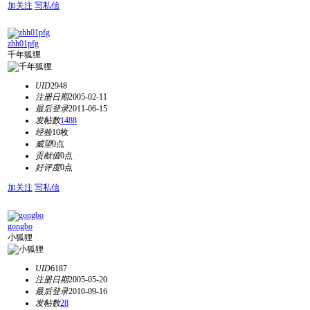
加关注
写私信
zhh01pfg
千年狐狸
UID
2948
注册日期
2005-02-11
最后登录
2011-06-15
发帖数
1488
经验
10枚
威望
0点
贡献值
0点
好评度
0点
加关注
写私信
gongbo
小狐狸
UID
6187
注册日期
2005-05-20
最后登录
2010-09-16
发帖数
28