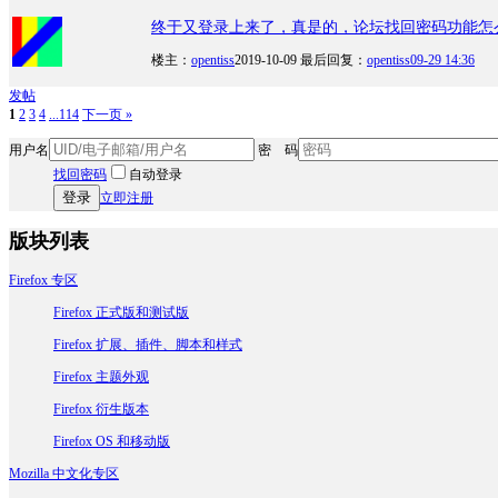
终于又登录上来了，真是的，论坛找回密码功能怎
楼主：
opentiss
2019-10-09
最后回复：
opentiss
09-29 14:36
发帖
1
2
3
4
...114
下一页 »
用户名
密 码
找回密码
自动登录
登录
立即注册
版块列表
Firefox 专区
Firefox 正式版和测试版
Firefox 扩展、插件、脚本和样式
Firefox 主题外观
Firefox 衍生版本
Firefox OS 和移动版
Mozilla 中文化专区