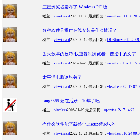
三星浏览器发布了 Windows PC 版
楼主：
viewtheard
2023-11-30
最后回复：
viewtheard
11-30 20:5
各种软件只提供在线安装是什么情况？
楼主：
viewtheard
2023-09-12
最后回复：
DOSforever
09-25 09
丢失数年的技巧-快速复制浏览器中链接中的文字
楼主：
viewtheard
2023-07-28
最后回复：
viewtheard
07-30 15:5
太平洋电脑论坛关了
楼主：
viewtheard
2023-05-17
最后回复：
viewtheard
05-17 07:0
fang5566 还在活跃，10年了吧
楼主：
placeless
2016-01-19
最后回复：
opentiss
12-17 14:22
有什么软件能下载整个Discuz类论坛的
楼主：
viewtheard
2022-10-21
最后回复：
viewtheard
10-24 09:3