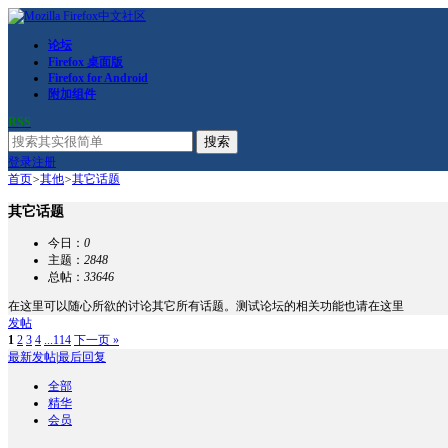
论坛
Firefox 桌面版
Firefox for Android
附加组件
RSS
搜索
登录
注册
首页
>
其他
>
其它话题
其它话题
今日：
0
主题：
2848
总帖：
33646
在这里可以随心所欲的讨论其它所有话题。测试论坛的相关功能也请在这里
发帖
1
2
3
4
...114
下一页 »
最新发帖
|
最后回复
全部
精华
会员