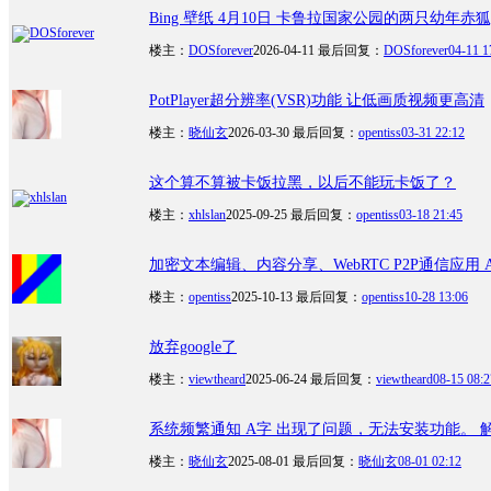
Bing 壁纸 4月10日 卡鲁拉国家公园的两只幼年赤狐
楼主：
DOSforever
2026-04-11
最后回复：
DOSforever
04-11 1
PotPlayer超分辨率(VSR)功能 让低画质视频更高清
楼主：
晓仙玄
2026-03-30
最后回复：
opentiss
03-31 22:12
这个算不算被卡饭拉黑，以后不能玩卡饭了？
楼主：
xhlslan
2025-09-25
最后回复：
opentiss
03-18 21:45
加密文本编辑、内容分享、WebRTC P2P通信应用 Ateditors
楼主：
opentiss
2025-10-13
最后回复：
opentiss
10-28 13:06
放弃google了
楼主：
viewtheard
2025-06-24
最后回复：
viewtheard
08-15 08:2
系统频繁通知 A字 出现了问题，无法安装功能。 
楼主：
晓仙玄
2025-08-01
最后回复：
晓仙玄
08-01 02:12