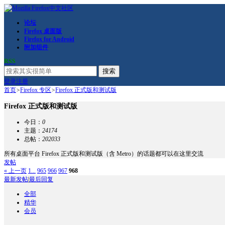
论坛
Firefox 桌面版
Firefox for Android
附加组件
RSS
搜索
登录
注册
首页
>
Firefox 专区
>
Firefox 正式版和测试版
Firefox 正式版和测试版
今日：
0
主题：
24174
总帖：
202033
所有桌面平台 Firefox 正式版和测试版（含 Metro）的话题都可以在这里交流
发帖
« 上一页
1...
965
966
967
968
最新发帖
|
最后回复
全部
精华
会员