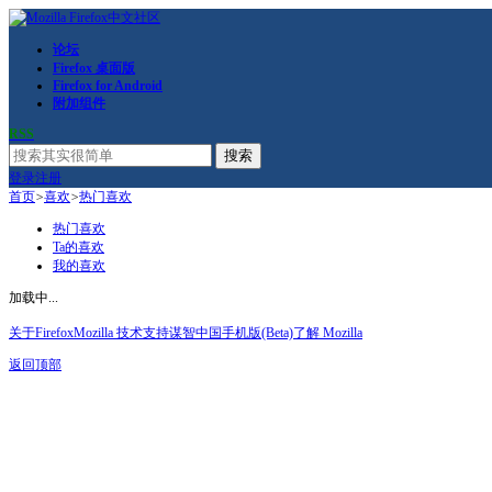
论坛
Firefox 桌面版
Firefox for Android
附加组件
RSS
搜索
登录
注册
首页
>
喜欢
>
热门喜欢
热门喜欢
Ta的喜欢
我的喜欢
加载中...
关于Firefox
Mozilla 技术支持
谋智中国
手机版(Beta)
了解 Mozilla
返回顶部