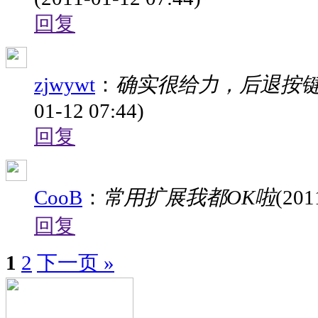
回复
zjwywt
：
确实很给力，后退按
01-12 07:44)
回复
CooB
：
常用扩展我都OK啦
(201
回复
1
2
下一页 »