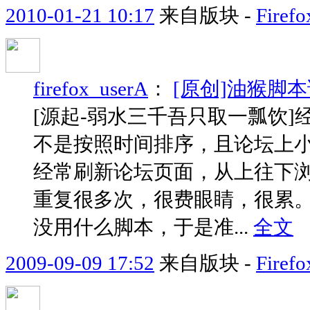
2010-01-21 10:17
来自版块 -
Fir
firefox_userA
：
[原创]油猴脚
[源起-弱水三千吾只取一瓢饮
不是按照时间排序，且论坛上
经常刷新论坛页面，从上往下
重复很多次，很费眼睛，很累。油
没用什么脚本，于是准...
全文
2009-09-09 17:52
来自版块 -
Fir