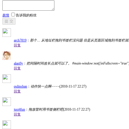
表情
告诉我的粉丝
提 交
arch7819
：
那个.... 从地址栏拖到书签栏没问题 但是从页面区域拖到书签栏就不
回复
alanfly
：
把间隔时间改长点就可以了。 #main-window:not([inFullscreen="true"]) #naviga
回复
qulinshan
：
动作快一点啊~~~~
(2010-11-17 22:27)
回复
just4fun
：
拖放暂时用书签侧栏吧
(2010-11-17 22:27)
回复