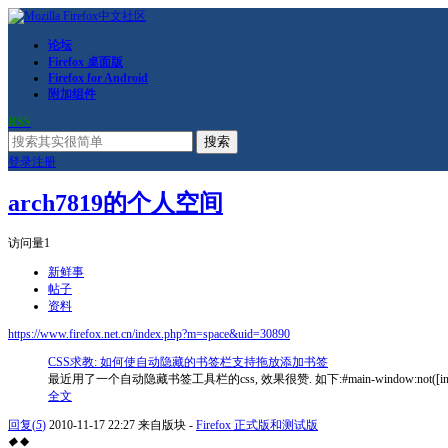
论坛
Firefox 桌面版
Firefox for Android
附加组件
RSS
搜索
登录
注册
arch7819的个人空间
访问量
1
新鲜事
帖子
资料
https://www.firefox.net.cn/index.php?m=space&uid=30890
CSS求教: 如何使自动隐藏的书签栏支持拖放添加书签
最近用了一个自动隐藏书签工具栏的css, 效果很赞. 如下:#main-window:not([inFullscreen="tru
全文
回复
(
5
)
2010-11-17 22:27
来自版块 -
Firefox 正式版和测试版
◆
◆