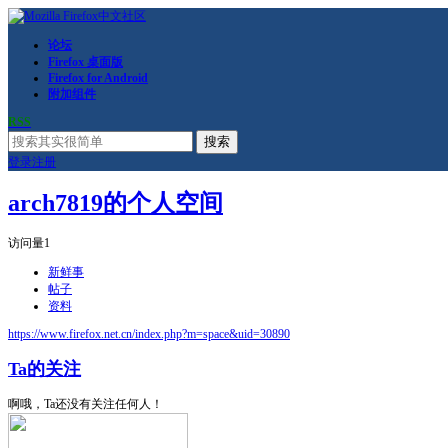
论坛
Firefox 桌面版
Firefox for Android
附加组件
RSS
搜索
登录
注册
arch7819的个人空间
访问量
1
新鲜事
帖子
资料
https://www.firefox.net.cn/index.php?m=space&uid=30890
Ta的关注
啊哦，Ta还没有关注任何人！