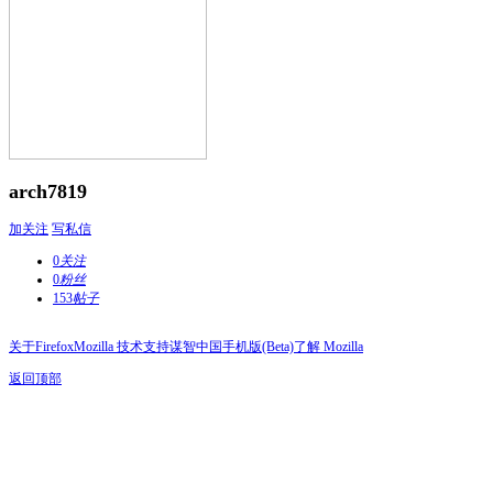
arch7819
加关注
写私信
0
关注
0
粉丝
153
帖子
关于Firefox
Mozilla 技术支持
谋智中国
手机版(Beta)
了解 Mozilla
返回顶部