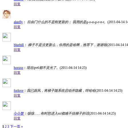
回复
alanfly
：
目由冂什么的不是刚更新的； 我用的是g-o-a-g-e-n-t。
(2011-04-14 1
回复
bluehill
：
梯子不是没更新么，你用的是啥啊，推荐下，谢谢啦
(2011-04-14 14
回复
horusp
：
现在ipv6都不灵光了。
(2011-04-14 14:25)
回复
forlove
：
我已跟风，将梯子随系统启动并隐藏，咩哈哈
(2011-04-14 14:25)
回复
小小梦
：
咳咳……有时想进入ssl都难不挂梯子的话
(2011-04-14 14:25)
回复
1
2
3
下一页 »