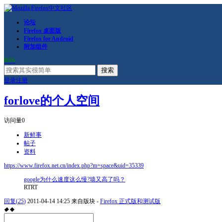
论坛
Firefox 桌面版
Firefox for Android
附加组件
RSS
搜索
登录
注册
forlove的个人空间
访问量
0
新鲜事
帖子
资料
https://www.firefox.net.cn/index.php?m=space&uid=35339
google为什么速度这么慢?墙又高了吗？
RTRT
回复
(
25
)
2011-04-14 14:25
来自版块 -
Firefox 正式版和测试版
◆
◆