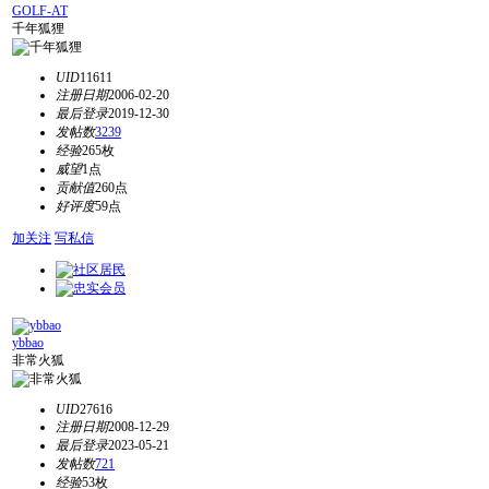
GOLF-AT
千年狐狸
UID
11611
注册日期
2006-02-20
最后登录
2019-12-30
发帖数
3239
经验
265枚
威望
1点
贡献值
260点
好评度
59点
加关注
写私信
ybbao
非常火狐
UID
27616
注册日期
2008-12-29
最后登录
2023-05-21
发帖数
721
经验
53枚