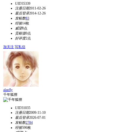
UID
35339
注册日期
2011-02-26
最后登录
2014-12-26
发帖数
83
经验
14枚
威望
0点
贡献值
0点
好评度
2点
加关注
写私信
alanfly
千年狐狸
UID
31035
注册日期
2009-11-10
最后登录
2026-07-01
发帖数
2784
经验
596枚