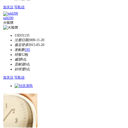
加关注
写私信
ndd200
火狐狸
UID
31135
注册日期
2009-11-20
最后登录
2015-05-26
发帖数
195
经验
12枚
威望
0点
贡献值
0点
好评度
0点
加关注
写私信