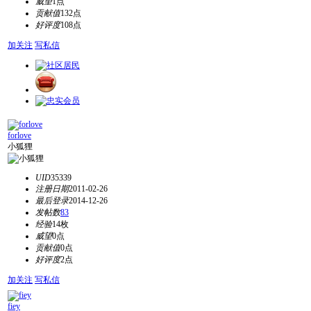
威望
1点
贡献值
132点
好评度
108点
加关注
写私信
forlove
小狐狸
UID
35339
注册日期
2011-02-26
最后登录
2014-12-26
发帖数
83
经验
14枚
威望
0点
贡献值
0点
好评度
2点
加关注
写私信
fiey