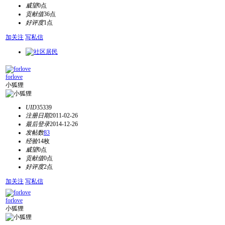
威望
0点
贡献值
36点
好评度
1点
加关注
写私信
forlove
小狐狸
UID
35339
注册日期
2011-02-26
最后登录
2014-12-26
发帖数
83
经验
14枚
威望
0点
贡献值
0点
好评度
2点
加关注
写私信
forlove
小狐狸