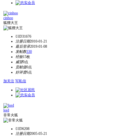
cinhoo
狐狸大王
UID
31676
注册日期
2010-01-21
最后登录
2019-01-08
发帖数
330
经验
15枚
威望
0点
贡献值
0点
好评度
6点
加关注
写私信
lord
非常火狐
UID
6208
注册日期
2005-05-21