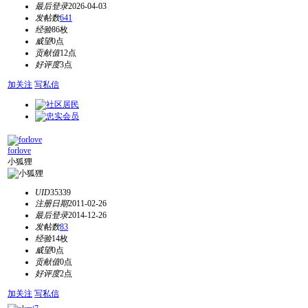
最后登录
2026-04-03
发帖数
641
经验
86枚
威望
0点
贡献值
12点
好评度
3点
加关注
写私信
forlove
小狐狸
UID
35339
注册日期
2011-02-26
最后登录
2014-12-26
发帖数
83
经验
14枚
威望
0点
贡献值
0点
好评度
2点
加关注
写私信