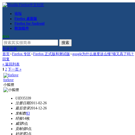
论坛
Firefox 桌面版
Firefox for Android
附加组件
RSS
搜索
登录
注册
首页
>
Firefox 专区
>
Firefox 正式版和测试版
>
google为什么速度这么慢?墙又高了吗？
回复
« 返回列表
1
2
下一页 »
forlove
小狐狸
UID
35339
注册日期
2011-02-26
最后登录
2014-12-26
发帖数
83
经验
14枚
威望
0点
贡献值
0点
好评度
2点