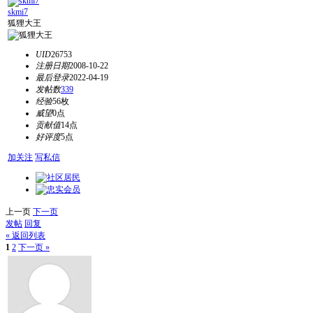
skmi7
狐狸大王
UID
26753
注册日期
2008-10-22
最后登录
2022-04-19
发帖数
339
经验
56枚
威望
0点
贡献值
14点
好评度
5点
加关注
写私信
上一页
下一页
发帖
回复
« 返回列表
1
2
下一页 »