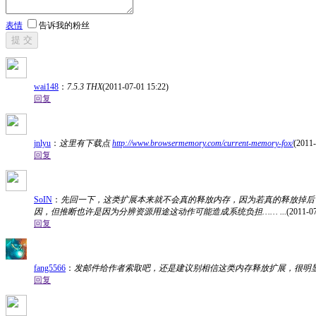
表情
告诉我的粉丝
提 交
wai148
：
7.5.3 THX
(2011-07-01 15:22)
回复
jnlyu
：
这里有下载点
http://www.browsermemory.com/current-memory-fox/
(2011-
回复
SoIN
：
先回一下，这类扩展本来就不会真的释放内存，因为若真的释放掉后，
因，但推断也许是因为分辨资源用途这动作可能造成系统负担…… ...
(2011-07
回复
fang5566
：
发邮件给作者索取吧，还是建议别相信这类内存释放扩展，很明
回复