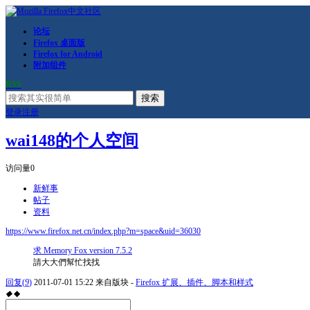
论坛
Firefox 桌面版
Firefox for Android
附加组件
RSS
搜索
登录
注册
wai148的个人空间
访问量
0
新鲜事
帖子
资料
https://www.firefox.net.cn/index.php?m=space&uid=36030
求 Memory Fox version 7.5.2
請大大們幫忙找找
回复
(
9
)
2011-07-01 15:22
来自版块 -
Firefox 扩展、插件、脚本和样式
◆
◆