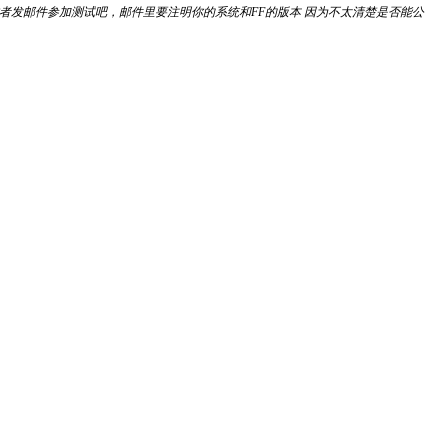
给作者发邮件参加测试吧，邮件里要注明你的系统和FF的版本 因为不太清楚是否能公