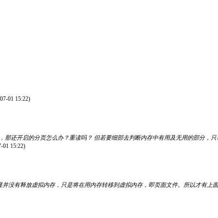
07-01 15:22)
那还开启的分页怎么办？重读吗？ 但若要细部去判断内存中有用及无用的部分，只释放
-01 15:22)
显并没有释放虚拟内存，只是将在用内存转移到虚拟内存，即页面文件。所以才有上