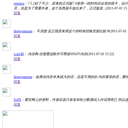
openicq
：
7.5.2好了不少，原来的正式版7.4使用一段时间后会变的很卡，
开，但是为了尊重作者，这个东西就不放出来了，正式版发...
(2011-07-01 15:
回复
dongyuanxun
：
不清楚 反正我原来用这个的时候切换页面比较卡
(2011-07-01 
回复
wai148
：
內存夠 但發覺這軟件可釋放50%FF內存
(2011-07-01 15:22)
回复
dongyuanxun
：
如果你内存本来就大的话，还是不用的好 内存紧张的话，酌
回复
SoIN
：
看官网上的资料，作者应该只有发布给少数测试人作试用而已 所以这
回复