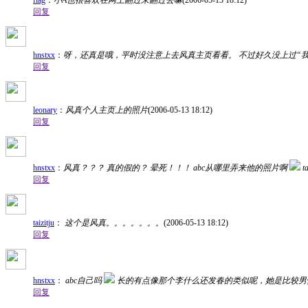
fiag
：
小A也很喜欢在网上翻过来翻过去嘛
(2006-05-13 18:12)
回复
hnstxx
：
呀，还真是哦，平时没注意上去风真主页看看。 不过好久没上过“
回复
leonary
：
风真个人主页上的照片
(2006-05-13 18:12)
回复
hnstxx
：
风真？？？ 真的假的？ 晕死！！！ abc从哪里弄来他的照片啊
t
回复
taizitju
：
这个是风真。。。。。。。
(2006-05-13 18:12)
回复
hnstxx
：
abc自己吗
长的有点像那个李什么还发春的类似呢，她是比较男
回复