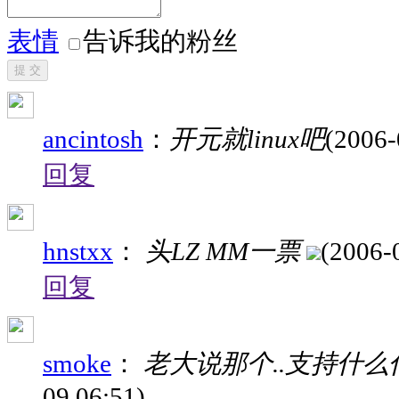
表情
告诉我的粉丝
提 交
ancintosh
：
开元就linux吧
(2006-
回复
hnstxx
：
头LZ MM一票
(2006-
回复
smoke
：
老大说那个..支持什么什么的.
09 06:51)