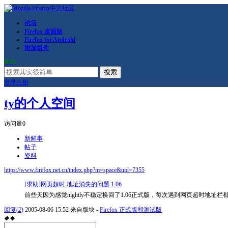
论坛
Firefox 桌面版
Firefox for Android
附加组件
RSS
搜索
登录
注册
ty的个人空间
访问量
0
新鲜事
帖子
资料
https://www.firefox.net.cn/index.php?m=space&uid=7355
[求助]网页超时 地址消失的问题 1.06
前些天因为感觉nightly不稳定换回了1.06正式版，每次遇到网页超时
回复
(
2
)
2005-08-06 15:52
来自版块 -
Firefox 正式版和测试版
◆
◆