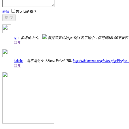
表情
告诉我的粉丝
提 交
ty
：
多谢楼上的。
就是我要找的 ps:刚才装了这个，但可能和1.06不兼容，后来搜索了mozillaz
回复
hahaha
：
是不是这个？Show Failed URL
http://wiki.mozcn.org/index.php/Firefox 
回复