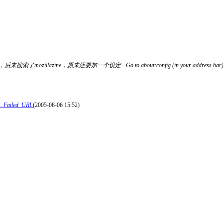
ine，原来还要加一个设定 - Go to about:config (in your address bar) Put this 
... Failed_URL
(2005-08-06 15:52)