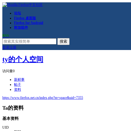
论坛
Firefox 桌面版
Firefox for Android
附加组件
RSS
搜索
登录
注册
ty的个人空间
访问量
0
新鲜事
帖子
资料
https://www.firefox.net.cn/index.php?m=space&uid=7355
Ta的资料
基本资料
UID