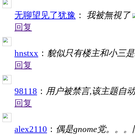
无聊望见了犹豫
：
我被無視了
回复
hnstxx
：
貌似只有楼主和小三是K
回复
98118
：
用户被禁言,该主题自动
回复
alex2110
：
偶是gnome党。。