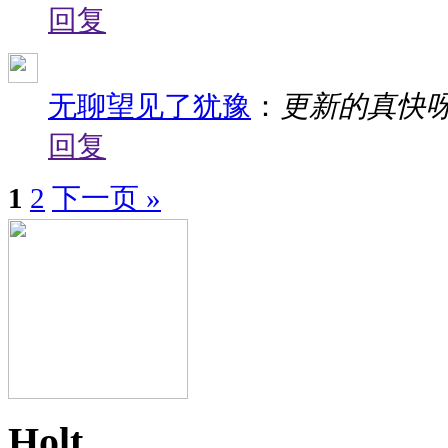
回复
无聊望见了犹豫
：
更新的真快
回复
1
2
下一页 »
Holt