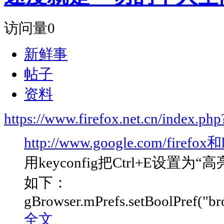
访问量
0
新鲜事
帖子
资料
https://www.firefox.net.cn/index.
http://www.google.com/firefo
用keyconfig把Ctrl+E
如下：
gBrowser.mPrefs.setBoolPref("bro
全文