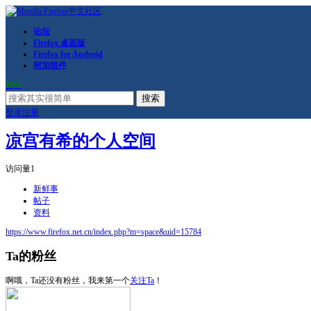
论坛
Firefox 桌面版
Firefox for Android
附加组件
RSS
搜索
登录
注册
凉宫有希的个人空间
访问量
1
新鲜事
帖子
资料
https://www.firefox.net.cn/index.php?m=space&uid=15784
Ta的粉丝
啊哦，Ta还没有粉丝，我来第一个
关注Ta
！