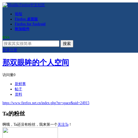
论坛
Firefox 桌面版
Firefox for Android
附加组件
RSS
搜索
登录
注册
那双眼眸的个人空间
访问量
0
新鲜事
帖子
资料
https://www.firefox.net.cn/index.php?m=space&uid=24915
Ta的粉丝
啊哦，Ta还没有粉丝，我来第一个
关注Ta
！