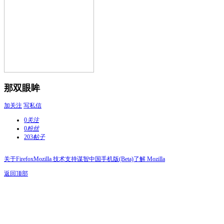
那双眼眸
加关注
写私信
0
关注
0
粉丝
203
帖子
关于Firefox
Mozilla 技术支持
谋智中国
手机版(Beta)
了解 Mozilla
返回顶部