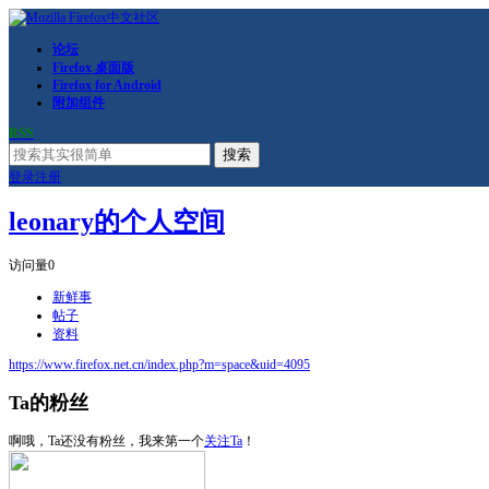
论坛
Firefox 桌面版
Firefox for Android
附加组件
RSS
搜索
登录
注册
leonary的个人空间
访问量
0
新鲜事
帖子
资料
https://www.firefox.net.cn/index.php?m=space&uid=4095
Ta的粉丝
啊哦，Ta还没有粉丝，我来第一个
关注Ta
！