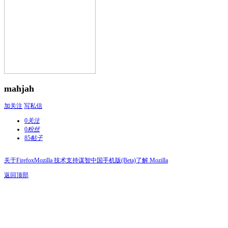
mahjah
加关注
写私信
0
关注
0
粉丝
85
帖子
关于Firefox
Mozilla 技术支持
谋智中国
手机版(Beta)
了解 Mozilla
返回顶部