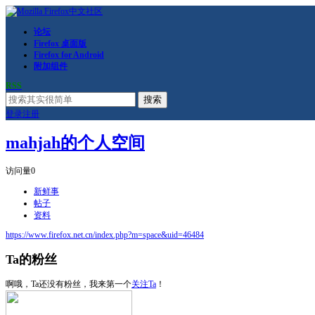
论坛
Firefox 桌面版
Firefox for Android
附加组件
RSS
搜索
登录
注册
mahjah的个人空间
访问量
0
新鲜事
帖子
资料
https://www.firefox.net.cn/index.php?m=space&uid=46484
Ta的粉丝
啊哦，Ta还没有粉丝，我来第一个
关注Ta
！