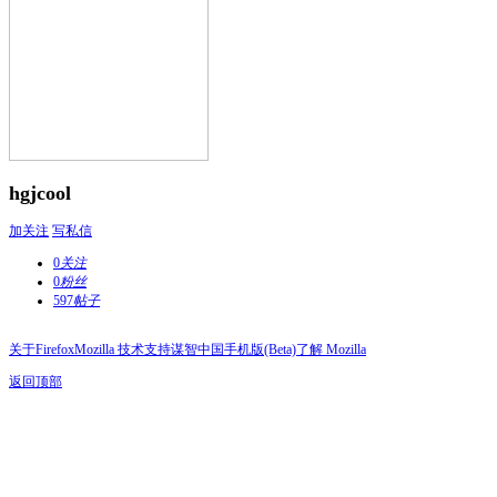
hgjcool
加关注
写私信
0
关注
0
粉丝
597
帖子
关于Firefox
Mozilla 技术支持
谋智中国
手机版(Beta)
了解 Mozilla
返回顶部