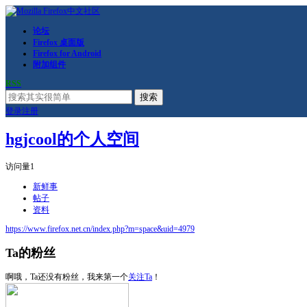
论坛
Firefox 桌面版
Firefox for Android
附加组件
RSS
搜索
登录
注册
hgjcool的个人空间
访问量
1
新鲜事
帖子
资料
https://www.firefox.net.cn/index.php?m=space&uid=4979
Ta的粉丝
啊哦，Ta还没有粉丝，我来第一个
关注Ta
！