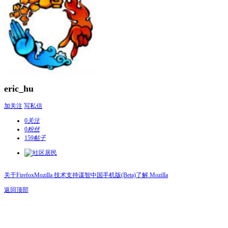
eric_hu
加关注
写私信
0
关注
0
粉丝
159
帖子
关于Firefox
Mozilla 技术支持
谋智中国
手机版(Beta)
了解 Mozilla
返回顶部