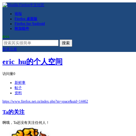
论坛
Firefox 桌面版
Firefox for Android
附加组件
RSS
搜索
登录
注册
eric_hu的个人空间
访问量
0
新鲜事
帖子
资料
https://www.firefox.net.cn/index.php?m=space&uid=14462
Ta的关注
啊哦，Ta还没有关注任何人！