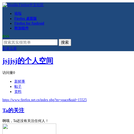
论坛
Firefox 桌面版
Firefox for Android
附加组件
RSS
搜索
登录
注册
jsjjsj的个人空间
访问量
0
新鲜事
帖子
资料
https://www.firefox.net.cn/index.php?m=space&uid=15525
Ta的关注
啊哦，Ta还没有关注任何人！