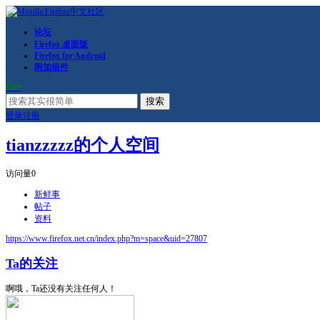
论坛
Firefox 桌面版
Firefox for Android
附加组件
RSS
搜索
登录
注册
tianzzzzz的个人空间
访问量
0
新鲜事
帖子
资料
https://www.firefox.net.cn/index.php?m=space&uid=27807
Ta的关注
啊哦，Ta还没有关注任何人！