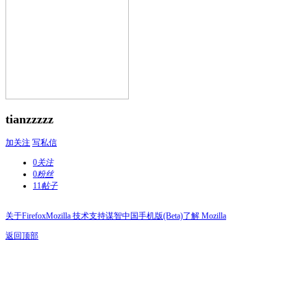
tianzzzzz
加关注
写私信
0
关注
0
粉丝
11
帖子
关于Firefox
Mozilla 技术支持
谋智中国
手机版(Beta)
了解 Mozilla
返回顶部