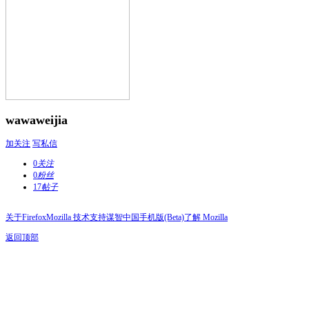
wawaweijia
加关注
写私信
0
关注
0
粉丝
17
帖子
关于Firefox
Mozilla 技术支持
谋智中国
手机版(Beta)
了解 Mozilla
返回顶部