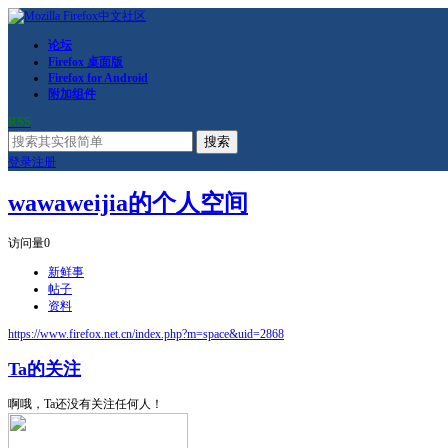
论坛
Firefox 桌面版
Firefox for Android
附加组件
RSS
搜索
登录
注册
wawaweijia的个人空间
访问量
0
新鲜事
帖子
资料
https://www.firefox.net.cn/index.php?m=space&uid=2868
Ta的关注
啊哦，Ta还没有关注任何人！