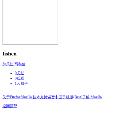
fishcn
加关注
写私信
0
关注
0
粉丝
100
帖子
关于Firefox
Mozilla 技术支持
谋智中国
手机版(Beta)
了解 Mozilla
返回顶部