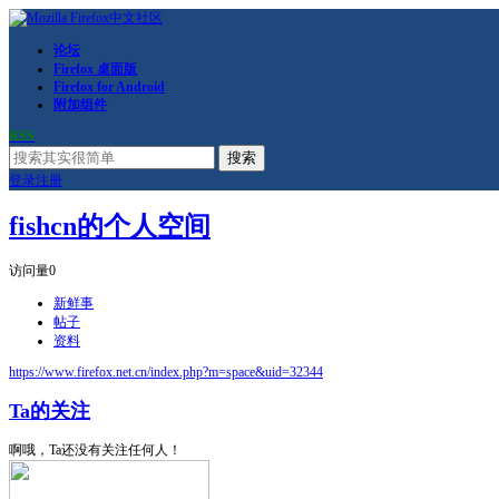
论坛
Firefox 桌面版
Firefox for Android
附加组件
RSS
搜索
登录
注册
fishcn的个人空间
访问量
0
新鲜事
帖子
资料
https://www.firefox.net.cn/index.php?m=space&uid=32344
Ta的关注
啊哦，Ta还没有关注任何人！