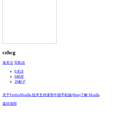
czhcg
加关注
写私信
0
关注
0
粉丝
20
帖子
关于Firefox
Mozilla 技术支持
谋智中国
手机版(Beta)
了解 Mozilla
返回顶部