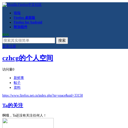
论坛
Firefox 桌面版
Firefox for Android
附加组件
RSS
搜索
登录
注册
czhcg的个人空间
访问量
0
新鲜事
帖子
资料
https://www.firefox.net.cn/index.php?m=space&uid=33158
Ta的关注
啊哦，Ta还没有关注任何人！