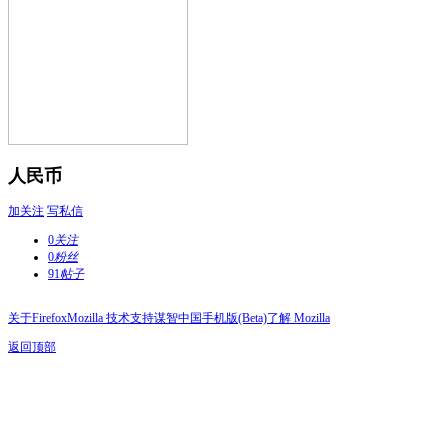
人民币
加关注
写私信
0
关注
0
粉丝
91
帖子
关于Firefox
Mozilla 技术支持
谋智中国
手机版(Beta)
了解 Mozilla
返回顶部