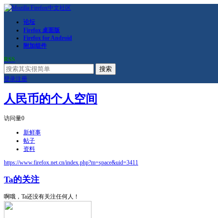
论坛
Firefox 桌面版
Firefox for Android
附加组件
RSS
搜索
登录
注册
人民币的个人空间
访问量
0
新鲜事
帖子
资料
https://www.firefox.net.cn/index.php?m=space&uid=3411
Ta的关注
啊哦，Ta还没有关注任何人！