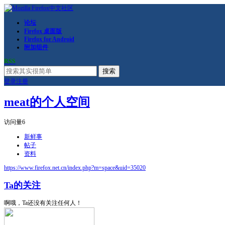
论坛
Firefox 桌面版
Firefox for Android
附加组件
RSS
搜索
登录
注册
meat的个人空间
访问量
6
新鲜事
帖子
资料
https://www.firefox.net.cn/index.php?m=space&uid=35020
Ta的关注
啊哦，Ta还没有关注任何人！