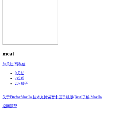
meat
加关注
写私信
0
关注
2
粉丝
267
帖子
关于Firefox
Mozilla 技术支持
谋智中国
手机版(Beta)
了解 Mozilla
返回顶部