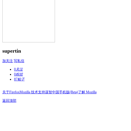
supertin
加关注
写私信
0
关注
0
粉丝
87
帖子
关于Firefox
Mozilla 技术支持
谋智中国
手机版(Beta)
了解 Mozilla
返回顶部