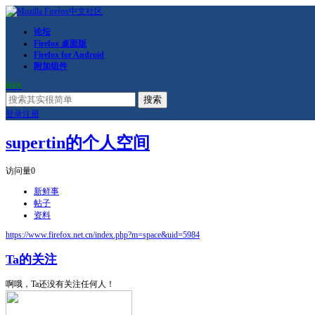
论坛
Firefox 桌面版
Firefox for Android
附加组件
RSS
搜索
登录
注册
supertin的个人空间
访问量
0
新鲜事
帖子
资料
https://www.firefox.net.cn/index.php?m=space&uid=5984
Ta的关注
啊哦，Ta还没有关注任何人！