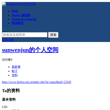
论坛
Firefox 桌面版
Firefox for Android
附加组件
RSS
搜索
登录
注册
sunwenjun的个人空间
访问量
0
新鲜事
帖子
资料
https://www.firefox.net.cn/index.php?m=space&uid=23345
Ta的资料
基本资料
UID