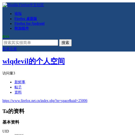
论坛
Firefox 桌面版
Firefox for Android
附加组件
RSS
搜索
登录
注册
wlqdevil的个人空间
访问量
3
新鲜事
帖子
资料
https://www.firefox.net.cn/index.php?m=space&uid=25006
Ta的资料
基本资料
UID