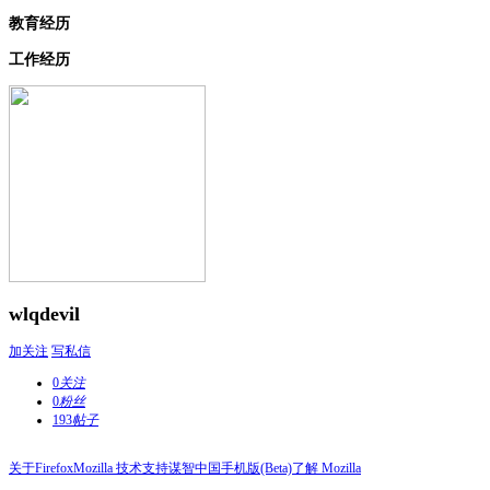
教育经历
工作经历
wlqdevil
加关注
写私信
0
关注
0
粉丝
193
帖子
关于Firefox
Mozilla 技术支持
谋智中国
手机版(Beta)
了解 Mozilla