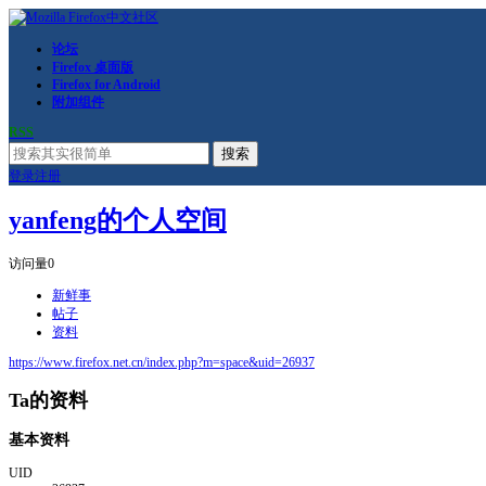
论坛
Firefox 桌面版
Firefox for Android
附加组件
RSS
搜索
登录
注册
yanfeng的个人空间
访问量
0
新鲜事
帖子
资料
https://www.firefox.net.cn/index.php?m=space&uid=26937
Ta的资料
基本资料
UID