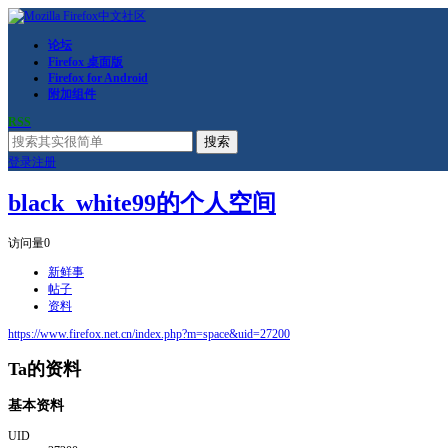
论坛
Firefox 桌面版
Firefox for Android
附加组件
RSS
搜索
登录
注册
black_white99的个人空间
访问量
0
新鲜事
帖子
资料
https://www.firefox.net.cn/index.php?m=space&uid=27200
Ta的资料
基本资料
UID