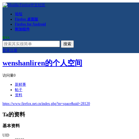
论坛
Firefox 桌面版
Firefox for Android
附加组件
RSS
搜索
登录
注册
wenshanliren的个人空间
访问量
0
新鲜事
帖子
资料
https://www.firefox.net.cn/index.php?m=space&uid=28120
Ta的资料
基本资料
UID