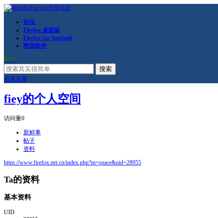
论坛
Firefox 桌面版
Firefox for Android
附加组件
RSS
搜索
登录
注册
fiey的个人空间
访问量
0
新鲜事
帖子
资料
https://www.firefox.net.cn/index.php?m=space&uid=28955
Ta的资料
基本资料
UID