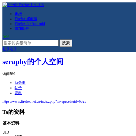
论坛
Firefox 桌面版
Firefox for Android
附加组件
RSS
搜索
登录
注册
seraphy的个人空间
访问量
0
新鲜事
帖子
资料
https://www.firefox.net.cn/index.php?m=space&uid=6325
Ta的资料
基本资料
UID