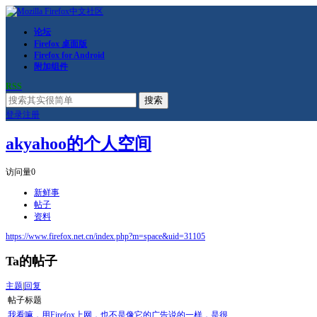
论坛
Firefox 桌面版
Firefox for Android
附加组件
RSS
搜索
登录
注册
akyahoo的个人空间
访问量
0
新鲜事
帖子
资料
https://www.firefox.net.cn/index.php?m=space&uid=31105
Ta的帖子
主题
|
回复
帖子标题
我看嘛，用Firefox上网，也不是像它的广告说的一样，是很...