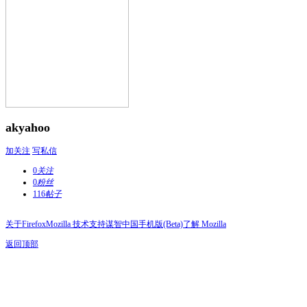
akyahoo
加关注
写私信
0
关注
0
粉丝
116
帖子
关于Firefox
Mozilla 技术支持
谋智中国
手机版(Beta)
了解 Mozilla
返回顶部