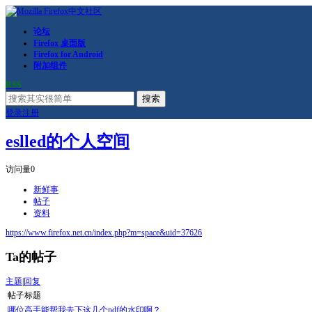
论坛
Firefox 桌面版
Firefox for Android
附加组件
RSS
搜索
登录
注册
eslled的个人空间
访问量
0
新鲜事
帖子
资料
https://www.firefox.net.cn/index.php?m=space&uid=37626
Ta的帖子
主题
|
回复
帖子标题
哪位高手能帮我去下这几个pdf的水印啊？