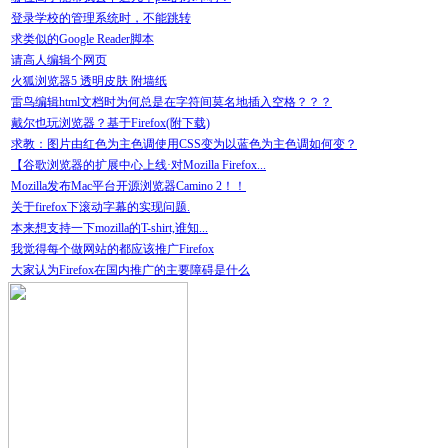
登录学校的管理系统时，不能跳转
求类似的Google Reader脚本
请高人编辑个网页
火狐浏览器5 透明皮肤 附墙纸
雷鸟编辑html文档时为何总是在字符间莫名地插入空格？？？
戴尔也玩浏览器？基于Firefox(附下载)
求教：图片由红色为主色调使用CSS变为以蓝色为主色调如何变？
【谷歌浏览器的扩展中心上线·对Mozilla Firefox...
Mozilla发布Mac平台开源浏览器Camino 2！！
关于firefox下滚动字幕的实现问题.
本来想支持一下mozilla的T-shirt,谁知...
我觉得每个做网站的都应该推广Firefox
大家认为Firefox在国内推广的主要障碍是什么