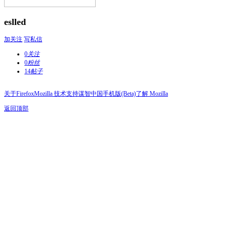
eslled
加关注
写私信
0
关注
0
粉丝
14
帖子
关于Firefox
Mozilla 技术支持
谋智中国
手机版(Beta)
了解 Mozilla
返回顶部