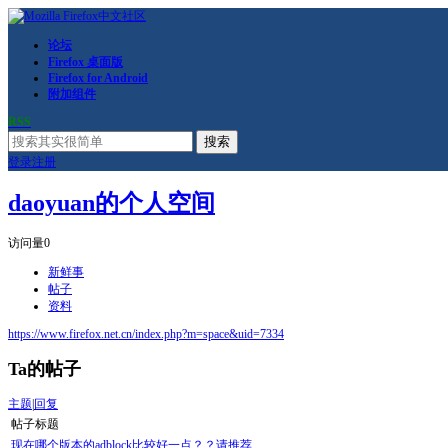
论坛
Firefox 桌面版
Firefox for Android
附加组件
RSS
搜索
登录
注册
daoyuan的个人空间
访问量
0
新鲜事
帖子
资料
https://www.firefox.net.cn/index.php?m=space&uid=7334
Ta的帖子
主题
|
回复
帖子标题
现在哪个版本的adblock比较好一点？？请推荐