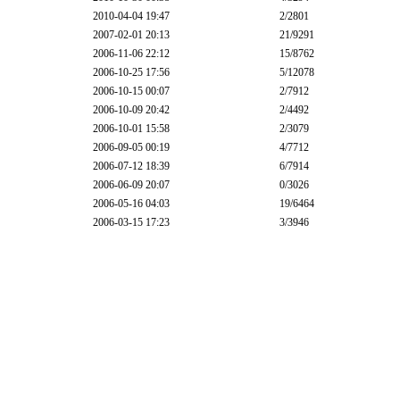
2010-04-04 19:47
2
/2801
2007-02-01 20:13
21
/9291
2006-11-06 22:12
15
/8762
2006-10-25 17:56
5
/12078
2006-10-15 00:07
2
/7912
2006-10-09 20:42
2
/4492
2006-10-01 15:58
2
/3079
2006-09-05 00:19
4
/7712
2006-07-12 18:39
6
/7914
2006-06-09 20:07
0
/3026
2006-05-16 04:03
19
/6464
2006-03-15 17:23
3
/3946