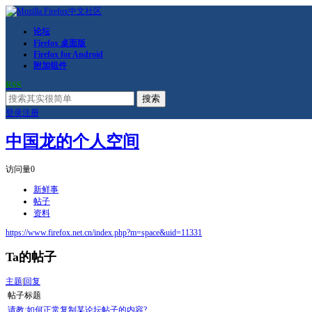
论坛
Firefox 桌面版
Firefox for Android
附加组件
RSS
搜索
登录
注册
中国龙的个人空间
访问量
0
新鲜事
帖子
资料
https://www.firefox.net.cn/index.php?m=space&uid=11331
Ta的帖子
主题
|
回复
帖子标题
请教:如何正常复制某论坛帖子的内容?