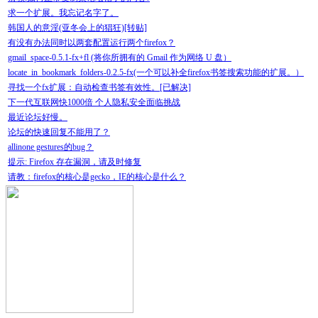
求一个扩展。我忘记名字了。
韩国人的意淫(亚冬会上的猖狂)[转贴]
有没有办法同时以两套配置运行两个firefox？
gmail_space-0.5.1-fx+fl (将你所拥有的 Gmail 作为网络 U 盘）
locate_in_bookmark_folders-0.2.5-fx(一个可以补全firefox书签搜索功能的扩展。）
寻找一个fx扩展：自动检查书签有效性。[已解决]
下一代互联网快1000倍 个人隐私安全面临挑战
最近论坛好慢。
论坛的快速回复不能用了？
allinone gestures的bug？
提示: Firefox 存在漏洞，请及时修复
请教：firefox的核心是gecko，IE的核心是什么？