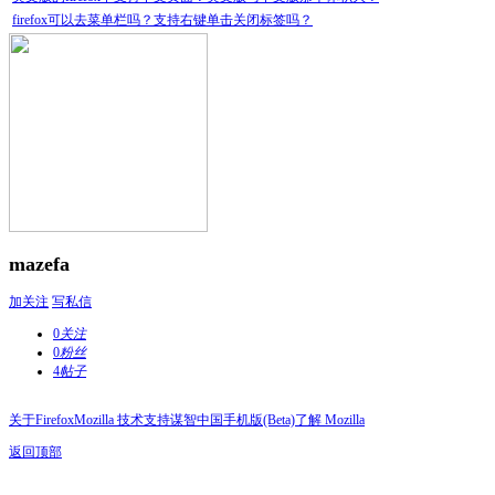
firefox可以去菜单栏吗？支持右键单击关闭标签吗？
mazefa
加关注
写私信
0
关注
0
粉丝
4
帖子
关于Firefox
Mozilla 技术支持
谋智中国
手机版(Beta)
了解 Mozilla
返回顶部