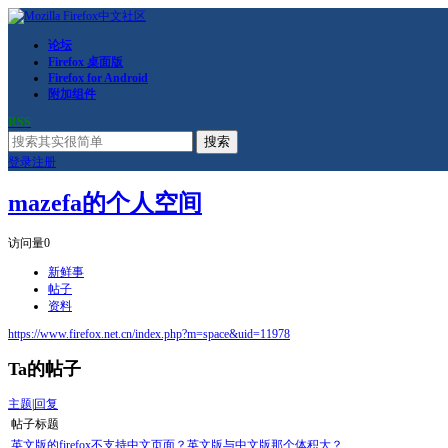
论坛
Firefox 桌面版
Firefox for Android
附加组件
RSS
搜索
登录
注册
mazefa的个人空间
访问量
0
新鲜事
帖子
资料
https://www.firefox.net.cn/index.php?m=space&uid=11978
Ta的帖子
主题
|
回复
帖子标题
英文版的firefox不支持中文页面？英文版与中文版那个体积大？