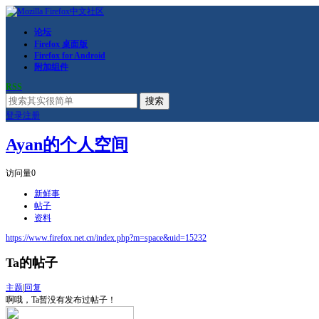
论坛
Firefox 桌面版
Firefox for Android
附加组件
RSS
搜索
登录
注册
Ayan的个人空间
访问量
0
新鲜事
帖子
资料
https://www.firefox.net.cn/index.php?m=space&uid=15232
Ta的帖子
主题
|
回复
啊哦，Ta暂没有发布过帖子！