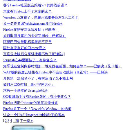
哪个Firefox社区版会跟着57+的路线前进？
大家有Firefox上不了京东的么？
Waterfox 55发布了，也在开始准备应对XPCOM了
又一名作者因WebExtensions放弃Firefox
Firefox在酷安网无法发帖（已解决）
如何取消搜索栏的关键字同步（已解决）
阿里巴巴矢量图标库显示不正常
国外有没有好的Chrome壳？
百度云改版后分享链接看不到了[已解决]
scriptish在44里面挂了，有修复么？
知乎现在复制内容时增加一堆东西在前面，如何去除？——已解决（见11楼）
WAP版的百度云链接在Firefox中不会自动跳转（IE正常）——已解决
开机第一次启动不了，有时启动了又不能上网
如何用CSS控制「最小字体大小」
求教一个基本的Userstyle写法
QQ收藏助手没有Firefox版的，有小书签么？
Firefox把那个throtter的速度加快好多
Firefox多了一个「New e10s Window」的选项
讨论一个HASH/magnet link转种子的脚本
1
2
3
4
...20
下一页 »