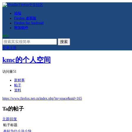
论坛
Firefox 桌面版
Firefox for Android
附加组件
RSS
搜索
登录
注册
kmc的个人空间
访问量
51
新鲜事
帖子
资料
https://www.firefox.net.cn/index.php?m=space&uid=165
Ta的帖子
主题
|
回复
帖子标题
本站为什么这么快