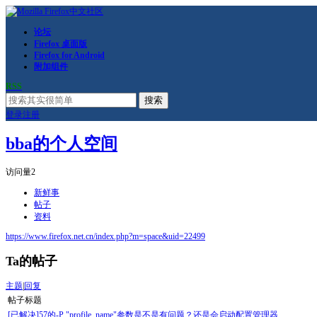
论坛
Firefox 桌面版
Firefox for Android
附加组件
RSS
搜索
登录
注册
bba的个人空间
访问量
2
新鲜事
帖子
资料
https://www.firefox.net.cn/index.php?m=space&uid=22499
Ta的帖子
主题
|
回复
帖子标题
[已解决]57的-P "profile_name"参数是不是有问题？还是会启动配置管理器