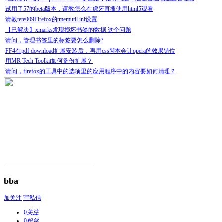
试用了57的beta版本，请教怎么在虎牙直播使用html5观看
请教tete009Firefox的tmemutil.ini设置
【已解决】xmarks发现损坏书签的数据 这个问题
请问，管理书签里的标签要怎么删除?
FF4在pdf download扩展安装后，再用css脚本会让opera的效果错位
用MR Tech Toolkit如何备份扩展？
请问，firefox的工具中的选项里的应用程序中的内容要如何清理？
bba
加关注
写私信
0
关注
0
粉丝