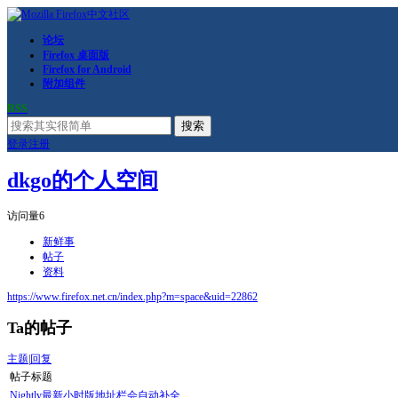
论坛
Firefox 桌面版
Firefox for Android
附加组件
RSS
搜索
登录
注册
dkgo的个人空间
访问量
6
新鲜事
帖子
资料
https://www.firefox.net.cn/index.php?m=space&uid=22862
Ta的帖子
主题
|
回复
帖子标题
Nightly最新小时版地址栏会自动补全