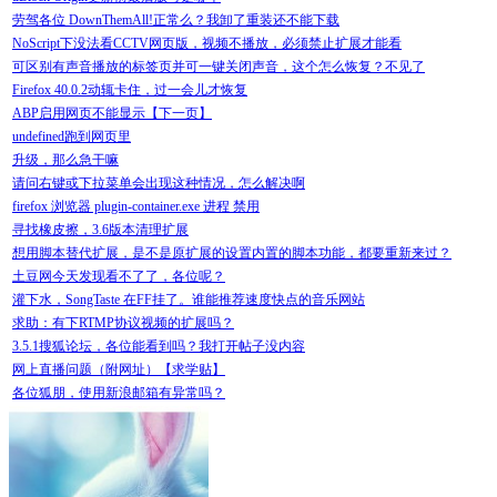
劳驾各位 DownThemAll!正常么？我卸了重装还不能下载
NoScript下没法看CCTV网页版，视频不播放，必须禁止扩展才能看
可区别有声音播放的标签页并可一键关闭声音，这个怎么恢复？不见了
Firefox 40.0.2动辄卡住，过一会儿才恢复
ABP启用网页不能显示【下一页】
undefined跑到网页里
升级，那么急干嘛
请问右键或下拉菜单会出现这种情况，怎么解决啊
firefox 浏览器 plugin-container.exe 进程 禁用
寻找橡皮擦，3.6版本清理扩展
想用脚本替代扩展，是不是原扩展的设置内置的脚本功能，都要重新来过？
土豆网今天发现看不了了，各位呢？
灌下水，SongTaste 在FF挂了。谁能推荐速度快点的音乐网站
求助：有下RTMP协议视频的扩展吗？
3.5.1搜狐论坛，各位能看到吗？我打开帖子没内容
网上直播问题（附网址）【求学贴】
各位狐朋，使用新浪邮箱有异常吗？