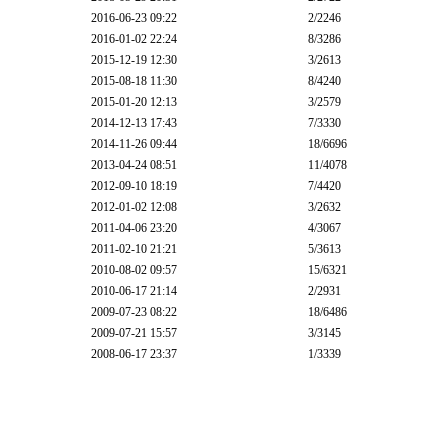
2016-06-23 09:22
2
/2246
2016-01-02 22:24
8
/3286
2015-12-19 12:30
3
/2613
2015-08-18 11:30
8
/4240
2015-01-20 12:13
3
/2579
2014-12-13 17:43
7
/3330
2014-11-26 09:44
18
/6696
2013-04-24 08:51
11
/4078
2012-09-10 18:19
7
/4420
2012-01-02 12:08
3
/2632
2011-04-06 23:20
4
/3067
2011-02-10 21:21
5
/3613
2010-08-02 09:57
15
/6321
2010-06-17 21:14
2
/2931
2009-07-23 08:22
18
/6486
2009-07-21 15:57
3
/3145
2008-06-17 23:37
1
/3339