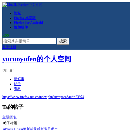
论坛
Firefox 桌面版
Firefox for Android
附加组件
RSS
搜索
登录
注册
yucuoyufen的个人空间
访问量
4
新鲜事
帖子
资料
https://www.firefox.net.cn/index.php?m=space&uid=23974
Ta的帖子
主题
|
回复
帖子标题
uBlock Origin更新前最后版号是哪个