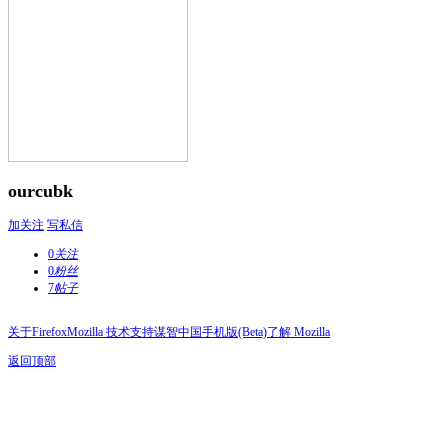
ourcubk
加关注
写私信
0
关注
0
粉丝
7
帖子
关于Firefox
Mozilla 技术支持
谋智中国
手机版(Beta)
了解 Mozilla
返回顶部