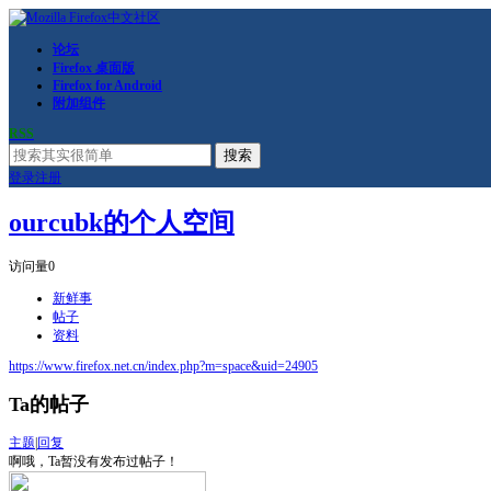
论坛
Firefox 桌面版
Firefox for Android
附加组件
RSS
搜索
登录
注册
ourcubk的个人空间
访问量
0
新鲜事
帖子
资料
https://www.firefox.net.cn/index.php?m=space&uid=24905
Ta的帖子
主题
|
回复
啊哦，Ta暂没有发布过帖子！