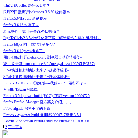
win32-EUballot 是什么版本？
[2月22日更新]用palemoon 3.6.30 经典版本
firefox/5.0/firstrun/ 给的提示
firefox 3.6.16 也有了～
若无意外，我们是否该对4.0感伤？
RighToClick-2.8.5-dev汉化版下载（解除网站左键/右键限制）
firefox b8pre 的下载地址是多少?
firefox 3.6.10pre也出来了~
用FF4.0b2打开cnebta.com，浏览器自动崩溃关闭~
凌川版 最新 namoroka-ce-3.6.5pre-ayakawa-100505-PGU.7z
3.7a1快速换肤地址~出来了~赶紧体验吧~
3.7a1快速换肤地址~出来了~赶紧体验吧~
Firefox 3.7 Direct2D预览版----我的win7下运行不了～
Mozilla Taiwan 討論區
Firefox 3.5.1 private build (PGO) TEST version 20090725
firefox Profile_Manager 官方英文介绍。。。
FF3.6 nightly 启动不了的困惑
Firefox - Ayakawa build 凌川版20090717更新 3.5.1
External Application Buttons mod for Firefox 3.0+ 0.8.0.10
1
2
下一页 »