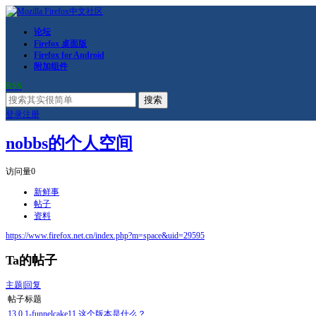
论坛
Firefox 桌面版
Firefox for Android
附加组件
RSS
搜索
登录
注册
nobbs的个人空间
访问量
0
新鲜事
帖子
资料
https://www.firefox.net.cn/index.php?m=space&uid=29595
Ta的帖子
主题
|
回复
帖子标题
13.0.1-funnelcake11 这个版本是什么？